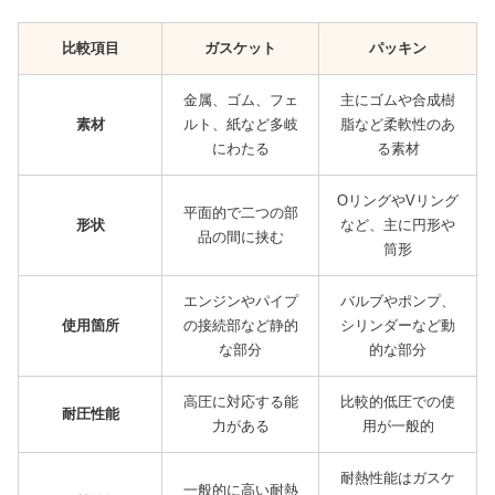
比較項目
ガスケット
パッキン
金属、ゴム、フェ
主にゴムや合成樹
素材
ルト、紙など多岐
脂など柔軟性のあ
にわたる
る素材
OリングやVリング
平面的で二つの部
形状
など、主に円形や
品の間に挟む
筒形
エンジンやパイプ
バルブやポンプ、
使用箇所
の接続部など静的
シリンダーなど動
な部分
的な部分
高圧に対応する能
比較的低圧での使
耐圧性能
力がある
用が一般的
耐熱性能はガスケ
一般的に高い耐熱