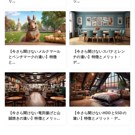
リ...
ッ...
【今さら聞けないメルクマール
【今さら聞けないスパナとレン
とベンチマークの違い】特徴
チの違い】特徴とメリット・
と...
デ...
【今さら聞けない竜田揚げと山
【今さら聞けないHDDとSSDの
賊焼きの違い】特徴とメリッ...
違い】特徴とメリット・デ...