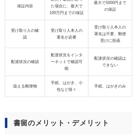
最大で5000円まで
保証内容
た場合に、最大で
の保証
100万円までの保証
受け取り人本人の
受け取り人の確
受け取り人本人の
署名は不要、郵便
認
署名が必要
受けに投函
配達状況をインタ
配達状況の確認は
配達状況の確認
ーネットで確認可
できない
能
手紙、はがき、小
扱える郵便物
手紙、はがきのみ
包など様々
書留のメリット・デメリット