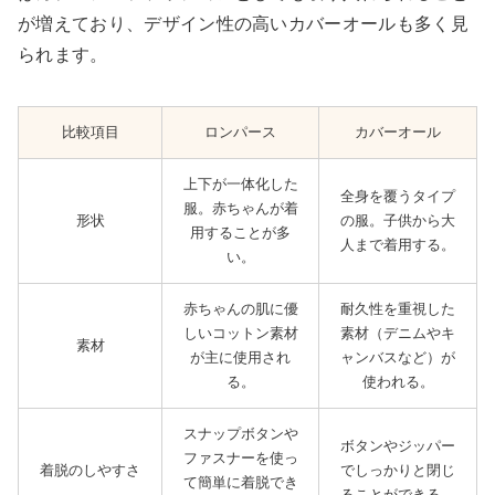
が増えており、デザイン性の高いカバーオールも多く見
られます。
比較項目
ロンパース
カバーオール
上下が一体化した
全身を覆うタイプ
服。赤ちゃんが着
形状
の服。子供から大
用することが多
人まで着用する。
い。
赤ちゃんの肌に優
耐久性を重視した
しいコットン素材
素材（デニムやキ
素材
が主に使用され
ャンバスなど）が
る。
使われる。
スナップボタンや
ボタンやジッパー
ファスナーを使っ
着脱のしやすさ
でしっかりと閉じ
て簡単に着脱でき
ることができる。