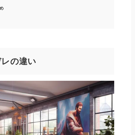
め
デレの違い