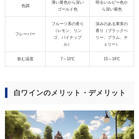
薄い黄色から深い
明るいルビー色か
色調
ゴールド色
ら深い紫色
フルーツ系の香り
深みのある果実の
（レモン、リン
香り（ブラックベ
フレーバー
ゴ、パイナップ
リー、プラム、チ
ル）
ェリー）
飲む温度
7～10℃
15～18℃
白ワインのメリット・デメリット