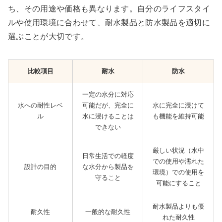
ち、その用途や価格も異なります。自分のライフスタイ
ルや使用環境に合わせて、耐水製品と防水製品を適切に
選ぶことが大切です。
比較項目
耐水
防水
一定の水分に対応
水への耐性レベ
可能だが、完全に
水に完全に浸けて
ル
水に浸けることは
も機能を維持可能
できない
厳しい状況（水中
日常生活での軽度
での使用や濡れた
設計の目的
な水分から製品を
環境）での使用を
守ること
可能にすること
耐水製品よりも優
耐久性
一般的な耐久性
れた耐久性