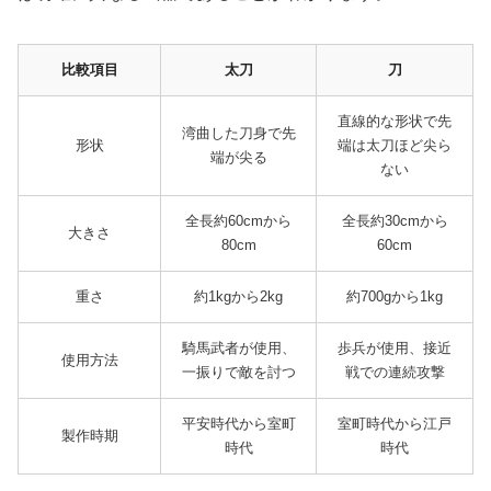
比較項目
太刀
刀
直線的な形状で先
湾曲した刀身で先
形状
端は太刀ほど尖ら
端が尖る
ない
全長約60cmから
全長約30cmから
大きさ
80cm
60cm
重さ
約1kgから2kg
約700gから1kg
騎馬武者が使用、
歩兵が使用、接近
使用方法
一振りで敵を討つ
戦での連続攻撃
平安時代から室町
室町時代から江戸
製作時期
時代
時代