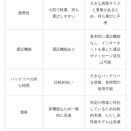
大きな画面サイズ
小型で軽量、持ち
と重量があるた
携帯性
運びしやすい
め、持ち運びに不
便
基本的に通話機能
なし、インターネ
通話機能
通話機能あり
ットを通じた通話
やメッセージ送信
は可能
大きなバッテリー
バッテリーの持
比較的短い
を搭載、長時間の
ち時間
使用可能
特定の用途に特化
多機能なため一般
しているため比較
価格
的に高価
的安価、ただし高
性能モデルは高価