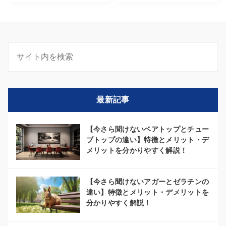
最新記事
【今さら聞けないベアトップとチュー
ブトップの違い】特徴とメリット・デ
メリットを分かりやすく解説！
【今さら聞けないアガーとゼラチンの
違い】特徴とメリット・デメリットを
分かりやすく解説！