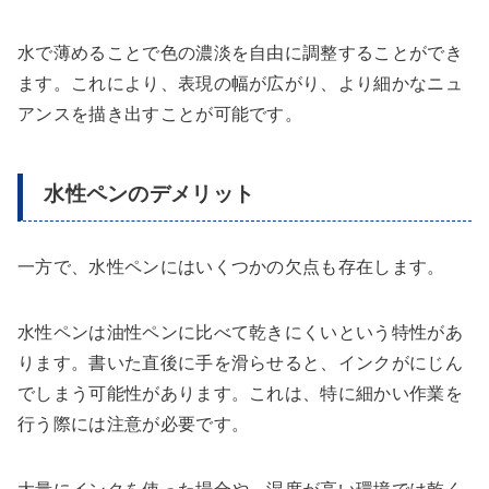
水で薄めることで色の濃淡を自由に調整することができ
ます。これにより、表現の幅が広がり、より細かなニュ
アンスを描き出すことが可能です。
水性ペンのデメリット
一方で、水性ペンにはいくつかの欠点も存在します。
水性ペンは油性ペンに比べて乾きにくいという特性があ
ります。書いた直後に手を滑らせると、インクがにじん
でしまう可能性があります。これは、特に細かい作業を
行う際には注意が必要です。