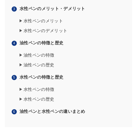
水性ペンのメリット・デメリット
水性ペンのメリット
水性ペンのデメリット
油性ペンの特徴と歴史
油性ペンの特徴
油性ペンの歴史
水性ペンの特徴と歴史
水性ペンの特徴
水性ペンの歴史
油性ペンと水性ペンの違いまとめ