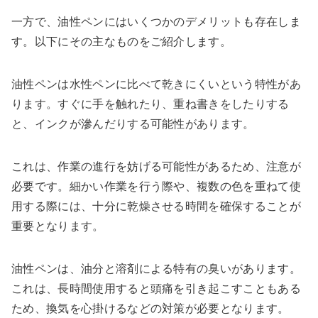
一方で、油性ペンにはいくつかのデメリットも存在しま
す。以下にその主なものをご紹介します。
油性ペンは水性ペンに比べて乾きにくいという特性があ
ります。すぐに手を触れたり、重ね書きをしたりする
と、インクが滲んだりする可能性があります。
これは、作業の進行を妨げる可能性があるため、注意が
必要です。細かい作業を行う際や、複数の色を重ねて使
用する際には、十分に乾燥させる時間を確保することが
重要となります。
油性ペンは、油分と溶剤による特有の臭いがあります。
これは、長時間使用すると頭痛を引き起こすこともある
ため、換気を心掛けるなどの対策が必要となります。