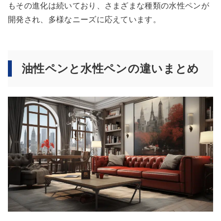
もその進化は続いており、さまざまな種類の水性ペンが
開発され、多様なニーズに応えています。
油性ペンと水性ペンの違いまとめ