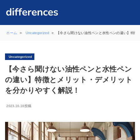
ホーム
Uncategorized
【今さら聞けない油性ペンと水性ペンの違い】特徴
Uncategorized
【今さら聞けない油性ペンと水性ペン
の違い】特徴とメリット・デメリット
を分かりやすく解説！
2023.10.10投稿