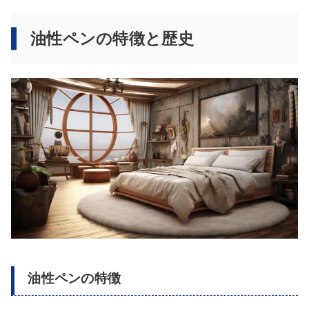
油性ペンの特徴と歴史
油性ペンの特徴