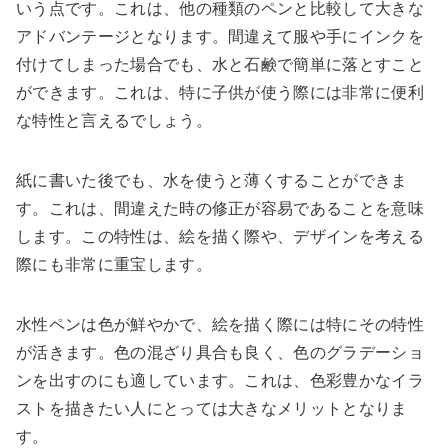
いう点です。これは、他の種類のペンと比較して大きな
アドバンテージとなります。間違えて服や手にインクを
付けてしまった場合でも、水と石鹸で簡単に落とすこと
ができます。これは、特に子供が使う際には非常に便利
な特性と言えるでしょう。
紙に書いた後でも、水を使うと薄くすることができま
す。これは、間違えた時の修正が容易であることを意味
します。この特性は、絵を描く際や、デザインを考える
際にも非常に重宝します。
水性ペンは色が鮮やかで、絵を描く際には特にその特性
が活きます。色の混ざり具合も良く、色のグラデーショ
ンを出すのにも適しています。これは、色彩豊かなイラ
ストを描きたい人にとっては大きなメリットとなりま
す。