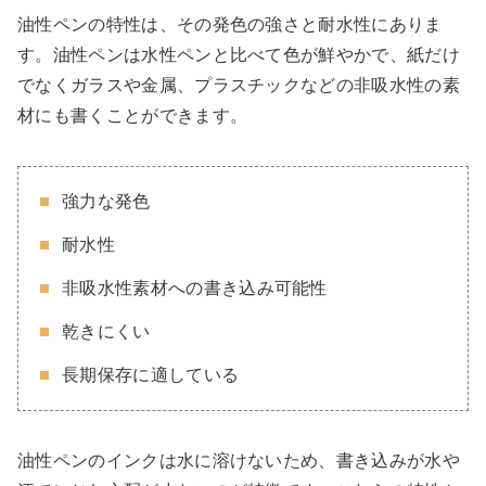
油性ペンの特性は、その発色の強さと耐水性にありま
す。油性ペンは水性ペンと比べて色が鮮やかで、紙だけ
でなくガラスや金属、プラスチックなどの非吸水性の素
材にも書くことができます。
強力な発色
耐水性
非吸水性素材への書き込み可能性
乾きにくい
長期保存に適している
油性ペンのインクは水に溶けないため、書き込みが水や