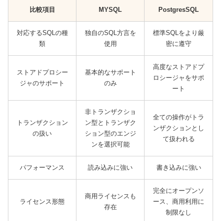
比較項目
MYSQL
PostgresSQL
対応するSQLの種
独自のSQL方言を
標準SQLをより厳
類
使用
密に遵守
高度なストアドプ
ストアドプロシー
基本的なサポート
ロシージャをサポ
ジャのサポート
のみ
ート
非トランザクショ
全ての操作がトラ
トランザクション
ン型とトランザク
ンザクションとし
の扱い
ション型のエンジ
て扱われる
ンを選択可能
パフォーマンス
読み込みに強い
書き込みに強い
完全にオープンソ
商用ライセンスも
ライセンス形態
ース、商用利用に
存在
制限なし