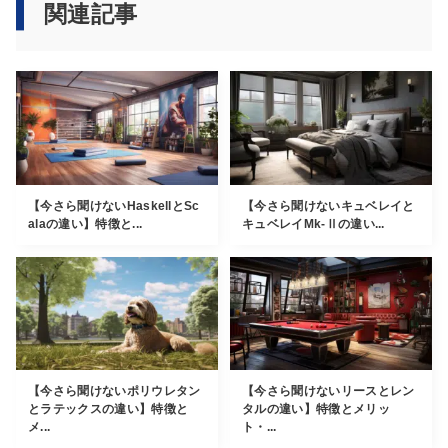
関連記事
【今さら聞けないHaskellとSc
【今さら聞けないキュベレイと
alaの違い】特徴と...
キュベレイMk-Ⅱの違い...
【今さら聞けないポリウレタン
【今さら聞けないリースとレン
とラテックスの違い】特徴と
タルの違い】特徴とメリッ
メ...
ト・...