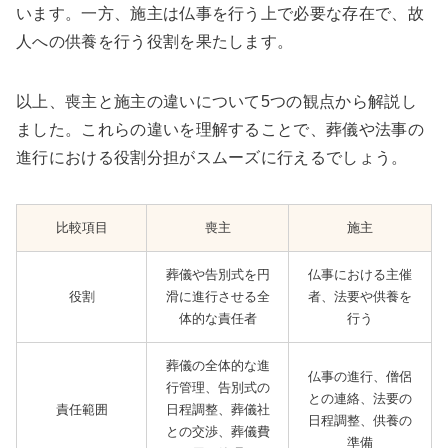
います。一方、施主は仏事を行う上で必要な存在で、故
人への供養を行う役割を果たします。
以上、喪主と施主の違いについて5つの観点から解説し
ました。これらの違いを理解することで、葬儀や法事の
進行における役割分担がスムーズに行えるでしょう。
比較項目
喪主
施主
葬儀や告別式を円
仏事における主催
役割
滑に進行させる全
者、法要や供養を
体的な責任者
行う
葬儀の全体的な進
仏事の進行、僧侶
行管理、告別式の
との連絡、法要の
責任範囲
日程調整、葬儀社
日程調整、供養の
との交渉、葬儀費
準備