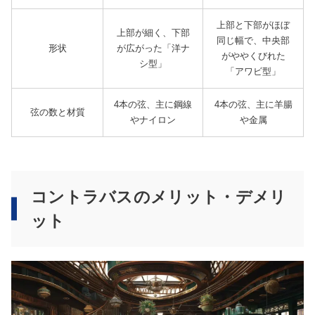
上部と下部がほぼ
上部が細く、下部
同じ幅で、中央部
形状
が広がった「洋ナ
がややくびれた
シ型」
「アワビ型」
4本の弦、主に鋼線
4本の弦、主に羊腸
弦の数と材質
やナイロン
や金属
コントラバスのメリット・デメリ
ット