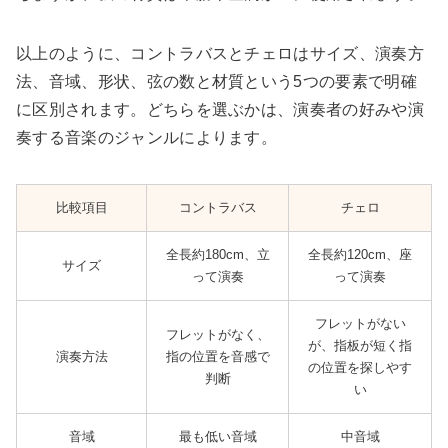
以上のように、コントラバスとチェロはサイズ、演奏方
法、音域、形状、弦の数と材質という5つの要素で明確
に区別されます。どちらを選ぶかは、演奏者の好みや演
奏する音楽のジャンルによります。
比較項目
コントラバス
チェロ
全長約180cm、立
全長約120cm、座
サイズ
って演奏
って演奏
フレットがない
フレットがなく、
が、指板が短く指
演奏方法
指の位置を音感で
の位置を探しやす
判断
い
音域
最も低い音域
中音域