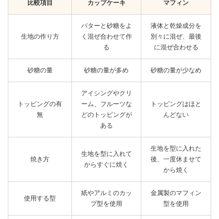
比較項目
カップケーキ
マフィン
バターと砂糖をよ
液体と乾燥成分を
生地の作り方
く混ぜ合わせて作
別々に混ぜ、最後
る
に混ぜ合わせる
砂糖の量
砂糖の量が多め
砂糖の量が少なめ
アイシングやクリ
トッピングの有
ーム、フルーツな
トッピングはほと
無
どのトッピングが
んどない
ある
生地を型に入れた
生地を型に入れて
焼き方
後、一度休ませて
からすぐに焼く
から焼く
紙やアルミのカッ
金属製のマフィン
使用する型
プ型を使用
型を使用