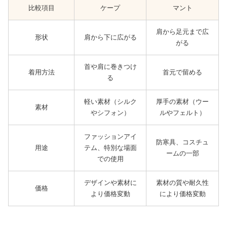
比較項目
ケープ
マント
肩から足元まで広
形状
肩から下に広がる
がる
首や肩に巻きつけ
着用方法
首元で留める
る
軽い素材（シルク
厚手の素材（ウー
素材
やシフォン）
ルやフェルト）
ファッションアイ
防寒具、コスチュ
用途
テム、特別な場面
ームの一部
での使用
デザインや素材に
素材の質や耐久性
価格
より価格変動
により価格変動